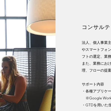
​​コンサル
法人、個人事業
やスマートフォン
フトの選定、業
また、業務にお
理、フローの提
サポート内容
・各種アプリケ
※Google Work
・GTDを用いた